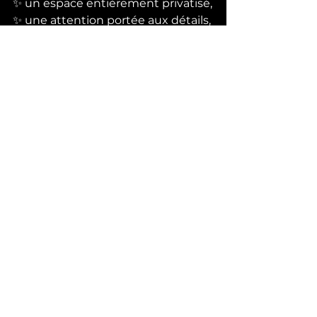
✨ un espace entièrement privatisé,
✨ une attention portée aux détails,
✨ une ambiance qui invite 
vraiment à la déconnexion.
Chaque séance est pensée 
comme une 
expérience
, pas 
comme une simple prestation.
Offrir une expérience 
plutôt qu’un objet
On n’oublie pas un moment où 
l’on s’est senti bien. On oublie vite 
un objet.
C’est pour ça que le spa privatisé 
est devenu l’un des cadeaux les 