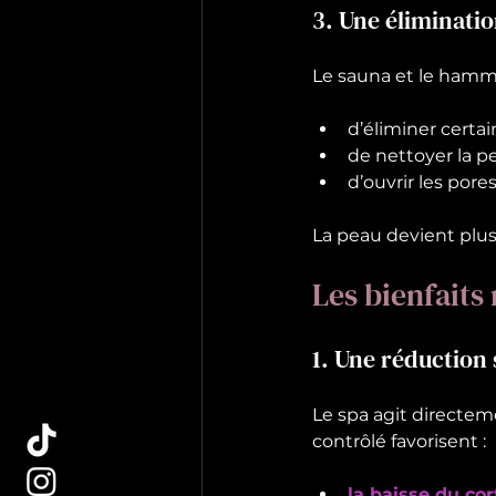
3. Une éliminati
Le sauna et le hamm
d’éliminer certa
de nettoyer la 
d’ouvrir les pore
La peau devient plus
Les bienfaits
1. Une réduction 
Le spa agit directem
contrôlé favorisent :
la baisse du co