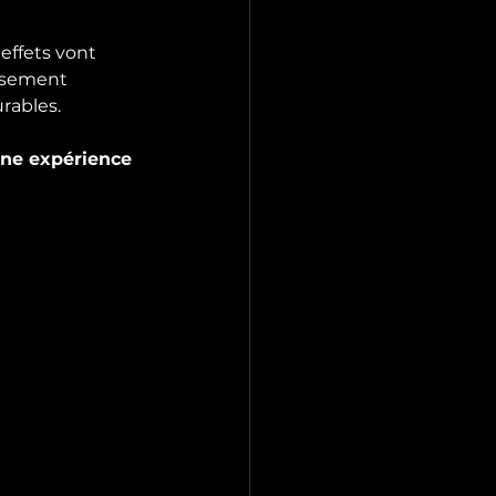
effets vont 
isement 
rables.
 une expérience 