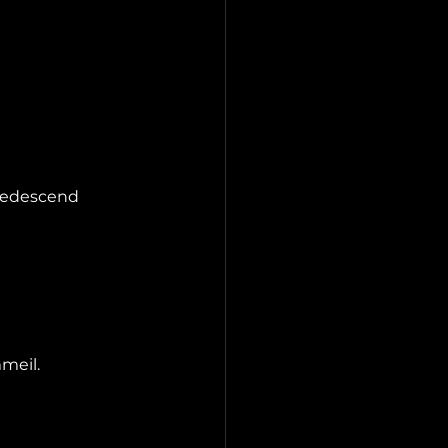
 redescend 
meil.