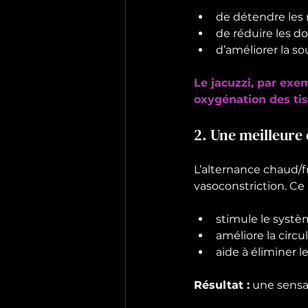
de détendre les
de réduire les do
d’améliorer la s
Le jacuzzi, par exem
oxygénation des tis
2. Une meilleure
L’alternance chaud/fr
vasoconstriction. C
stimule le systè
améliore la circu
aide à éliminer l
Résultat :
 une sensa