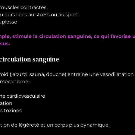
 muscles contractés
uleurs liées au stress ou au sport
ouplesse
ple, stimule la circulation sanguine, ce qui favorise 
sus.
 circulation sanguine
oid (jacuzzi, sauna, douche) entraîne une vasodilatation 
e mécanisme :
me cardiovasculaire
lation
es toxines
tion de légèreté et un corps plus dynamique.