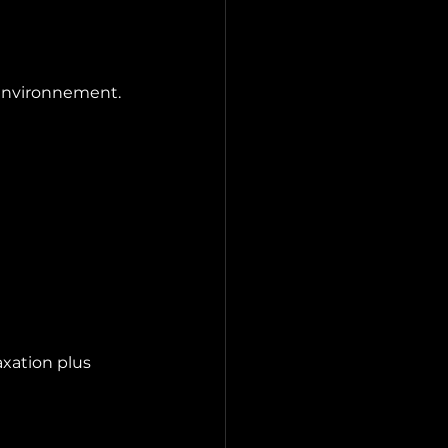
r environnement.
axation plus 