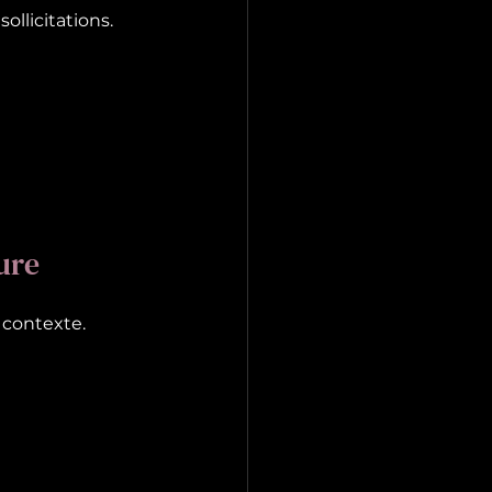
llicitations. 
ure
 contexte.