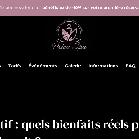
à notre newsletter et
bénéficiez de -10% sur votre première réserv
s
Tarifs
Événéments
Galerie
Informations
FAQ
if : quels bienfaits réels 