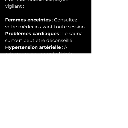
vigilant :
Femmes enceintes
 : Consultez 
votre médecin avant toute session
Problèmes cardiaques
 : Le sauna 
surtout peut être déconseillé
Hypertension artérielle
 : À 
adapter selon vos spécificités 
médicales
Infections en cours
 : Évitez 
d'exposer votre corps à une forte 
chaleur
Alcool récent
 : Ne jamais 
combiner alcool et bain de chaleur
Certains médicaments
 : 
Demandez conseil à votre 
pharmacien